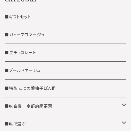
■ギフトセット
■ガトーフロマージュ
■生チョコレート
■ブールドネージュ
■特製 ことの葉柚子ぽん酢
■味自慢 京都府産茶葉
茶筒缶に入った京都府産茶葉
■味で選ぶ