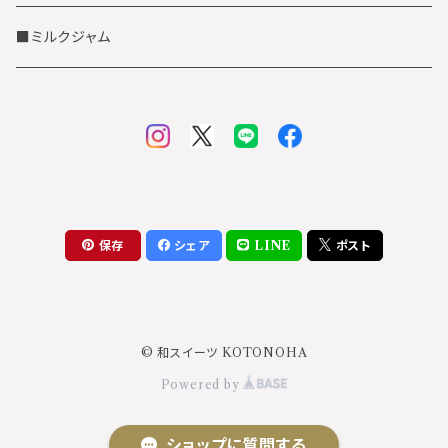
お徳用茶葉
抹茶テイスト
■ミルクジャム
ほうじ茶テイスト
玄米茶テイスト
柚子テイスト
保存
シェア
LINE
ポスト
© 和スイーツ KOTONOHA
Powered by
ショップに質問する