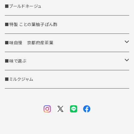
■ブールドネージュ
■特製 ことの葉柚子ぽん酢
■味自慢 京都府産茶葉
茶筒缶に入った京都府産茶葉
■味で選ぶ
お徳用茶葉
抹茶テイスト
■ミルクジャム
ほうじ茶テイスト
玄米茶テイスト
柚子テイスト