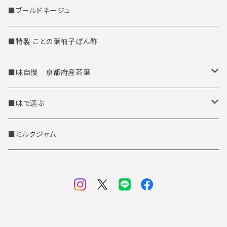
■ブールドネージュ
■特製 ことの葉柚子ぽん酢
■味自慢 京都府産茶葉
茶筒缶に入った京都府産茶葉
■味で選ぶ
お徳用茶葉
抹茶テイスト
■ミルクジャム
ほうじ茶テイスト
玄米茶テイスト
柚子テイスト