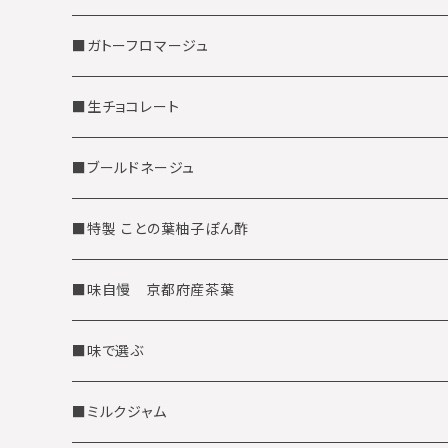
■ガトーフロマージュ
■生チョコレート
■ブールドネージュ
■特製 ことの葉柚子ぽん酢
■味自慢 京都府産茶葉
茶筒缶に入った京都府産茶葉
■味で選ぶ
お徳用茶葉
抹茶テイスト
■ミルクジャム